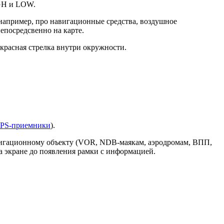
IGH и LOW.
например, про навигационные средства, воздушное
епосредсвенно на карте.
 красная стрелка внутри окружности.
GPS-приемники
).
авигационному объекту (VOR, NDB-маякам, аэродромам, ВПП,
на экране до появления рамки с информацией.