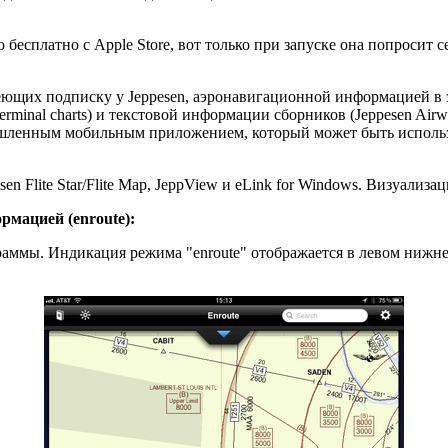
 бесплатно с Apple Store, вот только при запуске она попросит 
 имеющих подписку у Jeppesen, аэронавигационной информацией 
rminal charts) и текстовой информации сборников (Jeppesen Airwa
мышленным мобильным приложением, который может быть исполь
 Flite Star/Flite Map, JeppView и eLink for Windows. Визуализа
рмацией (enroute):
аммы. Индикация режима "enroute" отображается в левом нижнем