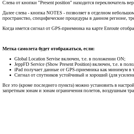
Слева от кнопки "Present position" находится переключатель 
Далее слева - кнопка NOTES - позволяет в отделном небольш
пространство, специфические процедуры в данном регионе, треб
Когда имется сигнал от GPS-приемника на карте Enroute отобр
Метка самолета будет отображаться, если:
Global Location Servise включен, т.е. в положении ON;
JeppFD Service (Show Present Position) включен, т.е. в по
iPad получает данные от GPS-приемника как минимум в т
Сигнал от спутников устойчивый и хороший (для усилен
Все это (кроме последнего пункта) можно установить в наст
запретным зонам и зонам ограничения полетов, воздушным трас