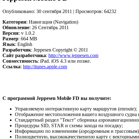
Опубликовано: 30 сентября 2011
|
Просмотров: 64232
Категория
: Навигация (Navigation)
Обновление
: 26 Сентябрь 2011
Версия
: v 1.0.2
Размер
: 664 MB
Язык
: English
Разработчик
: Jeppesen Copyright © 2011
Сайт разработчика
:
http://www.jeppesen.com
Совместимость
: iPad. iOS 4.3 или позже.
Ссылка
:
http://itunes.apple.com
С программой Jeppesen Mobile FD вы получите:
Управляемую интерактивную карту маршрутов (enroute);
Отображение местоположения вашего воздушного судна 
Стандартный раздел "Текст" сборника аэронавигационн
Процедуры SID, STAR и схемы захода на посадку;
Информацию по изменениям (аэродромным и трассовым)
Полноцветную, высококачественную карту с векторными