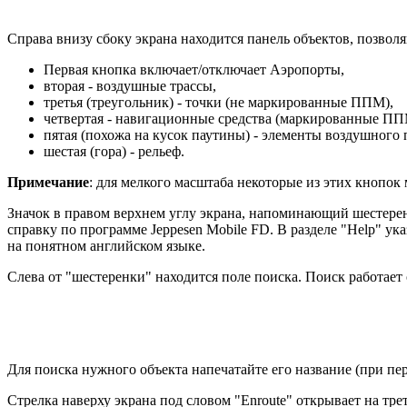
Справа внизу сбоку экрана находится панель объектов, позво
Первая кнопка включает/отключает Аэропорты,
вторая - воздушные трассы,
третья (треугольник) - точки (не маркированные ППМ),
четвертая - навигационные средства (маркированные 
пятая (похожа на кусок паутины) - элементы воздушного 
шестая (гора) - рельеф.
Примечание
: для мелкого масштаба некоторые из этих кнопок 
Значок в правом верхнем углу экрана, напоминающий шестеренк
справку по программе Jeppesen Mobile FD. В разделе "Help" ук
на понятном английском языке.
Слева от "шестеренки" находится поле поиска. Поиск работае
Для поиска нужного объекта напечатайте его название (при пе
Стрелка наверху экрана под словом "Enroute" открывает на трет