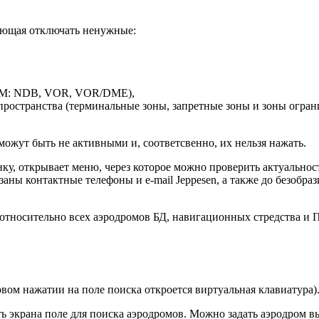
ляющая отключать ненужные:
ППМ: NDB, VOR, VOR/DME),
пространства (терминальные зоны, запретные зоны и зоны огран
можут быть не активными и, соответсвенно, их нельзя нажать.
у, открывает меню, через которое можно проверить актуальност
азаны контактные телефоны и e-mail Jeppesen, а также до безобр
т относительно всех аэродромов БД, навигационных стредства и
рвом нажатии на поле поиска откроется виртуальная клавиатура
ь экрана поле для поиска аэродромов. Можно задать аэродром выле