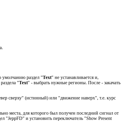
а.
По умолчанию раздел "
Text
" не устанавливается и,
раздела "
Text
" - выбрать нужные регионы. После - закачать
ер сверху" (истинный) или "движение наверх", т.е. курс
льно места, для которого был получен последний сигнал от
дел "JeppFD" и установить переключатель "Show Present