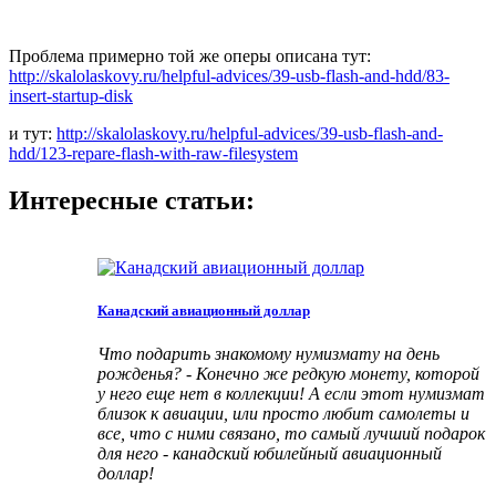
Проблема примерно той же оперы описана тут:
http://skalolaskovy.ru/helpful-advices/39-usb-flash-and-hdd/83-
insert-startup-disk
и тут:
http://skalolaskovy.ru/helpful-advices/39-usb-flash-and-
hdd/123-repare-flash-with-raw-filesystem
Интересные статьи:
Канадский авиационный доллар
Что подарить знакомому нумизмату на день
рожденья? - Конечно же редкую монету, которой
у него еще нет в коллекции!
А если этот нумизмат
близок к авиации, или просто любит самолеты и
все, что с ними связано, то самый лучший подарок
для него - канадский юбилейный авиационный
доллар!