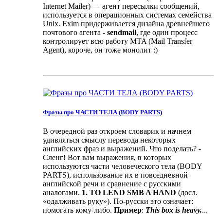
Internet Mailer) — агент пересылки сообщений,
используется в операционных системах семейства
Unix. Exim придерживается дизайна древнейшего
почтового агента -
sendmail
, где один процесс
контролирует всю работу MTA (Mail Transfer
Agent), короче, он тоже монолит :)
Фразы про ЧАСТИ ТЕЛА (BODY PARTS)
В очередной раз откроем словарик и начнем
удивляться смыслу перевода некоторых
английских фраз и выражений. Что поделать? -
Сленг! Вот вам выражения, в которых
используются части человеческого тела (BODY
PARTS), использование их в повседневной
английской речи и сравнение с русскими
аналогами.
1. TO LEND SMB A HAND
(досл.
«одалживать руку»). По-русски это означает:
помогать кому-либо.
Пример
:
This box is heavy.
...