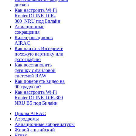
дисков
Как настроить Wi-Fi
Router DLINK DIR-
300_NRU под Билайн
Авиационные
сокращения
Календарь циклов
AIRAC
Как найти в Интернете
похожую картинку или
фотографию
Как восстановить
флэшку с файловой
системой RAW
Как повернуть видео на
90 градусов?
Как настроить Wi-Fi
Router DLINK DIR-300
NRU B5 под Билайн
Циклы AIRAC
Аэродромы
Авиационные аббревиатуры
Живой английский
Чтиво