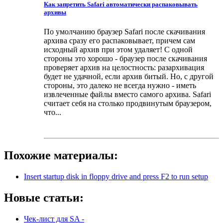
Как запретить Safari автоматически распаковывать
архивы
По умолчанию браузер Safari после скачивания
архива сразу его распаковывает, причем сам
исходный архив при этом удаляет! С одной
стороны это хорошо - браузер после скачивания
проверяет архив на целостность: разархивация
будет не удачной, если архив битый. Но, с другой
стороны, это далеко не всегда нужно - иметь
извлеченные файлы вместо самого архива. Safari
считает себя на столько продвинутым браузером,
что...
Похожие материалы:
Insert startup disk in floppy drive and press F2 to run setup
Новые статьи:
Чек-лист для SA -