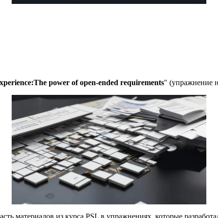
experience:The power of open-ended requirements
" (упражнение 
асть материалов из курса PSL в упражнениях, которые разработал 