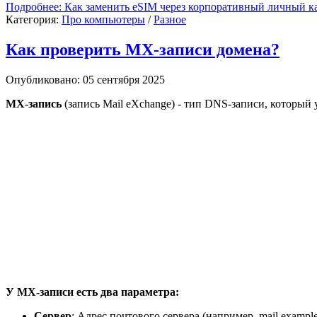
Подробнее: Как заменить eSIM через корпоративный личный к
Категория:
Про компьютеры
/
Разное
Как проверить MX-записи домена?
Опубликовано: 05 сентября 2025
MX-запись
(запись Mail eXchange) - тип DNS-записи, который
У MX-записи есть два параметра:
Сервер
: Адрес почтового сервера (например, mail.example