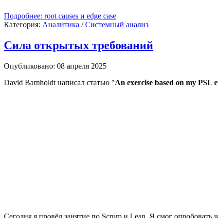
Подробнее: root causes и edge case
Категория:
Аналитика
/
Системный анализ
Сила открытых требований
Опубликовано: 08 апреля 2025
David Barnholdt написал статью "
An exercise based on my PSL 
Сегодня я провёл занятие по Scrum и Lean. Я смог опробовать ч