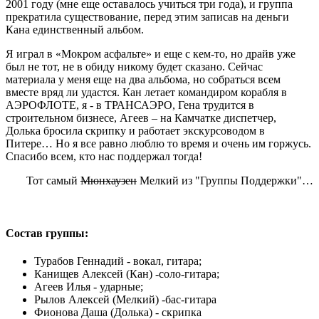
2001 году (мне еще оставалось учиться три года), и группа
прекратила существование, перед этим записав на деньги
Кана единственный альбом.
Я играл в «Мокром асфальте» и еще с кем-то, но драйв уже
был не тот, не в обиду никому будет сказано. Сейчас
материала у меня еще на два альбома, но собраться всем
вместе вряд ли удастся. Кан летает командиром корабля в
АЭРОФЛОТЕ, я - в ТРАНСАЭРО, Гена трудится в
строительном бизнесе, Агеев – на Камчатке диспетчер,
Долька бросила скрипку и работает экскурсоводом в
Питере… Но я все равно люблю то время и очень им горжусь.
Спасибо всем, кто нас поддержал тогда!
Тот самый
Мюнхаузен
Мелкий из "Группы Поддержки"…
Состав группы:
Турабов Геннадий - вокал, гитара;
Канищев Алексей (Кан) -соло-гитара;
Агеев Илья - ударные;
Рылов Алексей (Мелкий) -бас-гитара
Фионова Даша (Долька) - скрипка