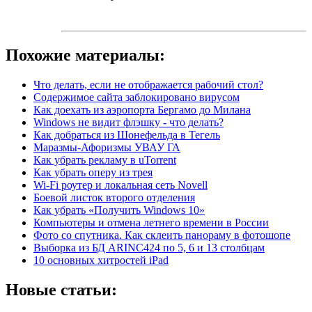
Похожие материалы:
Что делать, если не отображается рабочий стол?
Содержимое сайта заблокировано вирусом
Как доехать из аэропорта Бергамо до Милана
Windows не видит флэшку - что делать?
Как добраться из Шонефельда в Тегель
Маразмы-Афоризмы УВАУ ГА
Как убрать рекламу в uTorrent
Как убрать оперу из трея
Wi-Fi роутер и локальная сеть Novell
Боевой листок второго отделения
Как убрать «Получить Windows 10»
Компьютеры и отмена летнего времени в России
Фото со спутника. Как склеить панораму в фотошопе
Выборка из БД ARINC424 по 5, 6 и 13 столбцам
10 основных хитростей iPad
Новые статьи: