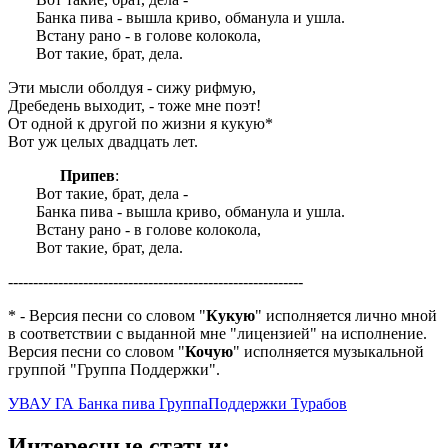
Банка пива - вышла криво, обманула и ушла.
Встану рано - в голове колокола,
Вот такие, брат, дела.
Эти мысли оболдуя - сижу рифмую,
Дребедень выходит, - тоже мне поэт!
От одной к другой по жизни я кукую*
Вот уж целых двадцать лет.
Припев
:
Вот такие, брат, дела -
Банка пива - вышла криво, обманула и ушла.
Встану рано - в голове колокола,
Вот такие, брат, дела.
-----------------------------------------------------------
* - Версия песни со словом "
Кукую
" исполняется лично мной
в соответствии с выданной мне "лицензией" на исполнение.
Версия песни со словом "
Кочую
" исполняется музыкальной
группой "Группа Поддержки".
УВАУ ГА
Банка пива
ГруппаПоддержки
Турабов
Интересные статьи: