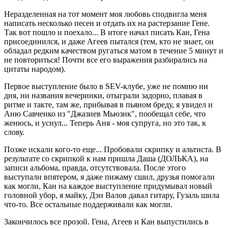
Неразделенная на тот момент моя любовь сподвигла меня
написать несколько песен и отдать их на растерзание Гене.
Так вот пошло и поехало... В итоге начал писать Кан, Гена
присоединился, и даже Агеев пытался (тем, кто не знает, он
обладал редким качеством ругаться матом в течение 5 минут и
не повториться! Почти все его выражения разбирались на
цитаты народом).
Первое выступление было в SEV-клубе, уже не помню ни
дня, ни названия вечеринки, отыграли задорно, плавая в
ритме и такте, там же, прибывая в пьяном бреду, я увидел и
Аню Савченко из "Джазиев Мьюзик", пообещал себе, что
женюсь, и уснул... Теперь Аня - моя супруга, но это так, к
слову.
Позже искали кого-то еще... Пробовали скрипку и альтиста. В
результате со скрипкой к нам пришла Даша (ДОЛЬКА), на
записи альбома, правда, отсутствовала. После этого
выступали впятером, я даже пижаму сшил, друзья помогали
как могли, Кан на каждое выступление придумывал новый
головной убор, я майку, Дэн Валов давал гитару, Гузаль шила
что-то. Все остальные поддерживали как могли.
Закончилось все прозой. Гена, Агеев и Кан выпустились в