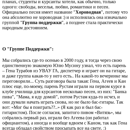
планах, студенты и курсанты хотели, как обычно, только
одного: свободы, веселья, любви, романтики и песен.
Официально песня имеет название "
Хороводная
", потому что
она абсолютно не хороводная :) и исполнялась она изначально
группой "
Группа поддержки
", а позднее стала практически
народным достоянием.
О "Группе Поддержки":
Мы собрались где-то осенью в 2000 году, я тогда через свою
единственную знакомую Юлю Мусину узнал, что есть парень
– Гена Турабов из УВАУ ГА, диспетчер и играет он на гитаре,
и даже группа какая-то у него есть.. На какой-то вечеринке мы
переговорили... Суть разговора была такая: Гена, Агеев и Кан
плюс еще, по-моему, парень Рустам играли на первом курсе в
клубе училища для курсантов несколько песен, из них: "Банка
пива", "Мама, я иду домой", потом Рустам куда-то исчез, и
они думали начать играть снова, но не было бас-гитары. Так
вот: «Мог бы я поиграть??..» (Я как раз и был бас-
гитаристом). После согласия, запитого пивом «Витязь», мы
собрались первый раз, играли без Агеева (он работал
официантом), а иногда и вообще вдвоем с Каном, так как Гена
всегда обладал свойством просыпать все на свете. :)