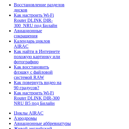
Восстановление разделов
дисков
Как настроить Wi-Fi
Router DLINK DIR-
300_NRU под Билайн
Авиационные
сокращения
Календарь циклов
AIRAC
Как найти в Интернете
похожую картинку или
фотографию
Как восстановить
флэшку с файловой
системой RAW
Как повернуть видео на
90 градусов?
Как настроить Wi-Fi
Router DLINK DIR-300
NRU B5 под Билайн
Циклы AIRAC
Аэродромы
Авиационные аббревиатуры
Живой английский