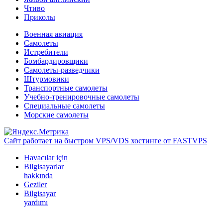
Чтиво
Приколы
Военная авиация
Самолеты
Истребители
Бомбардировщики
Самолеты-разведчики
Штурмовики
Транспортные самолеты
Учебно-тренировочные самолеты
Специальные самолеты
Морские самолеты
Сайт работает на быстром VPS/VDS хостинге от FASTVPS
Havacılar için
Bilgisayarlar
hakkında
Geziler
Bilgisayar
yardımı