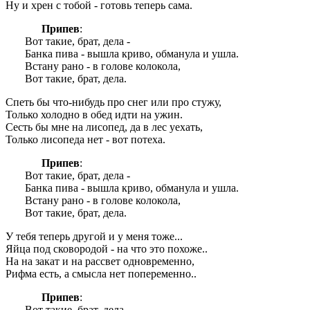
Ну и хрен с тобой - готовь теперь сама.
Припев
:
Вот такие, брат, дела -
Банка пива - вышла криво, обманула и ушла.
Встану рано - в голове колокола,
Вот такие, брат, дела.
Спеть бы что-нибудь про снег или про стужу,
Только холодно в обед идти на ужин.
Сесть бы мне на лисопед, да в лес уехать,
Только лисопеда нет - вот потеха.
Припев
:
Вот такие, брат, дела -
Банка пива - вышла криво, обманула и ушла.
Встану рано - в голове колокола,
Вот такие, брат, дела.
У тебя теперь другой и у меня тоже...
Яйца под сковородой - на что это похоже..
На на закат и на рассвет одновременно,
Рифма есть, а смысла нет попеременно..
Припев
:
Вот такие, брат, дела -