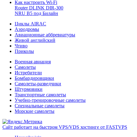
Как настроить Wi-Fi
Router DLINK DIR-300
NRU B5 под Билайн
Циклы AIRAC
Аэродромы
Авиационные аббревиатуры
Живой английский
Чтиво
Приколы
Военная авиация
Самолеты
Истребители
Бомбардировщики
Самолеты-разведчики
Штурмовики
Транспортные самолеты
Учебно-тренировочные самолеты
Специальные самолеты
Морские самолеты
Сайт работает на быстром VPS/VDS хостинге от FASTVPS