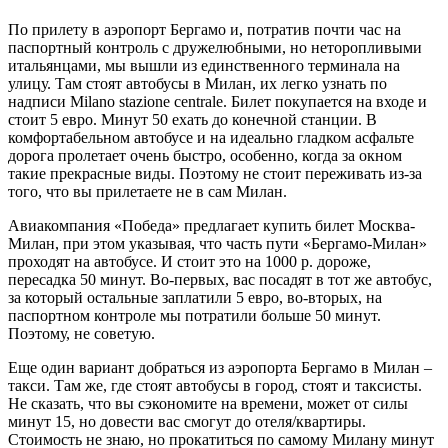
По прилету в аэропорт Бергамо и, потратив почти час на
паспортный контроль с дружелюбными, но неторопливыми
итальянцами, мы вышли из единственного терминала на
улицу. Там стоят автобусы в Милан, их легко узнать по
надписи Milano stazione centrale. Билет покупается на входе и
стоит 5 евро. Минут 50 ехать до конечной станции. В
комфортабельном автобусе и на идеально гладком асфальте
дорога пролетает очень быстро, особенно, когда за окном
такие прекрасные виды. Поэтому не стоит переживать из-за
того, что вы прилетаете не в сам Милан.
Авиакомпания «Победа» предлагает купить билет Москва-
Милан, при этом указывая, что часть пути «Бергамо-Милан»
проходят на автобусе. И стоит это на 1000 р. дороже,
пересадка 50 минут. Во-первых, вас посадят в тот же автобус,
за который остальные заплатили 5 евро, во-вторых, на
паспортном контроле мы потратили больше 50 минут.
Поэтому, не советую.
Еще один вариант добраться из аэропорта Бергамо в Милан –
такси. Там же, где стоят автобусы в город, стоят и таксисты.
Не сказать, что вы сэкономите на времени, может от силы
минут 15, но довести вас смогут до отеля/квартиры.
Стоимость не знаю, но прокатиться по самому Милану минут