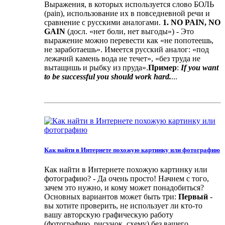
Выражения, в которых используется слово БОЛЬ
(pain), использование их в повседневной речи и
сравнение с русскими аналогами.
1. NO PAIN, NO
GAIN
(досл. «нет боли, нет выгоды») - Это
выражение можно перевести как «не попотеешь,
не заработаешь». Имеется русский аналог: «под
лежачий камень вода не течет», «без труда не
вытащишь и рыбку из пруда».
Пример
:
If you want
to be successful you should work hard.
...
Как найти в Интернете похожую картинку или фотографию
Как найти в Интернете похожую картинку или
фотографию? - Да очень просто! Начнем с того,
зачем это нужно, и кому может понадобиться?
Основных вариантов может быть три:
Первый
-
вы хотите проверить, не использует ли кто-то
вашу авторскую графическую работу
(фотографию, рисунок, схему) без вашего