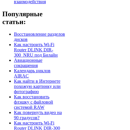
взаимодействия
Популярные
статьи:
Восстановление разделов
дисков
Как настроить Wi-Fi
Router DLINK DIR-
300_NRU под Билайн
Авиационные
сокращения
Календарь циклов
AIRAC
Как найти в Интернете
похожую картинку или
фотографию
Как восстановить
флэшку с файловой
системой RAW
Как повернуть видео на
90 градусов?
Как настроить Wi-Fi
Router DLINK DIR-300