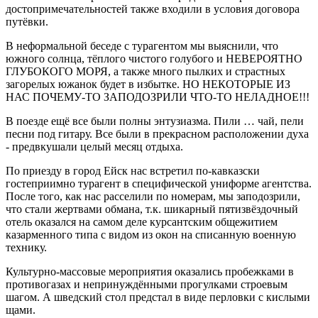
достопримечательностей также входили в условия договора
путёвки.
В неформальной беседе с турагентом мы выяснили, что
южного солнца, тёплого чистого голубого и НЕВЕРОЯТНО
ГЛУБОКОГО МОРЯ, а также много пылких и страстных
загорелых южанок будет в избытке. НО НЕКОТОРЫЕ ИЗ
НАС ПОЧЕМУ-ТО ЗАПОДОЗРИЛИ ЧТО-ТО НЕЛАДНОЕ!!!
В поезде ещё все были полны энтузиазма. Пили … чай, пели
песни под гитару. Все были в прекрасном расположении духа
- предвкушали целый месяц отдыха.
По приезду в город Ейск нас встретил по-кавказски
гостеприимно турагент в специфической униформе агентства.
После того, как нас расселили по номерам, мы заподозрили,
что стали жертвами обмана, т.к. шикарный пятизвёздочный
отель оказался на самом деле курсантским общежитием
казарменного типа с видом из окон на списанную военную
технику.
Культурно-массовые мероприятия оказались пробежками в
противогазах и непринуждёнными прогулками строевым
шагом. А шведский стол предстал в виде перловки с кислыми
щами.