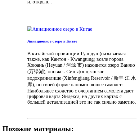
и, открыв...
Авиационное озеро в Китае
В китайской провинции Гуандун (называемая
также, как Кантон - Kwangtung) возле города
Хэюань (Heyuan / 河源 市) находится озеро Ванлю
(万绿湖), оно же - Синьфэнцзянское
водохранилище (Xinfengjiang Reservoir / 新丰 江 水
库), по своей форме напоминающее самолет:
Наибольшее сходство с очертанием самолета дает
цифровая карта Яндекса, на других картах с
большей деталлизацией это не так сильно заметно.
Похожие материалы: