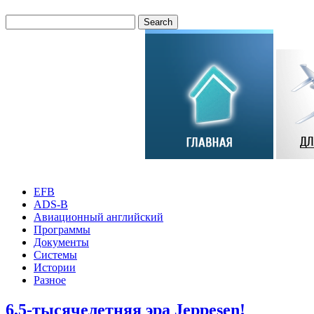
EFB
ADS-B
Авиационный английский
Программы
Документы
Системы
Истории
Разное
6,5-тысячелетняя эра Jeppesen!