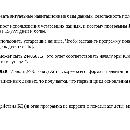
вать актуальные навигационные базы данных, безопасность полет
апрет использования устаревших данных, и поэтому программы
а 15(???) дней и более.
пользовать устаревшие данные. Чтобы заставить программу пок
срок действия БД.
может быть
2440587.5
- это будет соответствовать началу эры Ю
ью и "упадёт".
020
- 7 июля 2406 года :) Хотя, скорее всего, формат и навигац
ционных данных, то получается, что первый цикл обновления (с
йствия БД (иногда программа не корректно показывает даты, мог