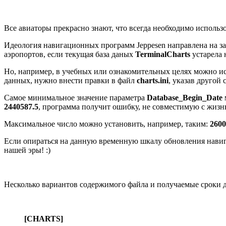
Все авиаторы прекрасно знают, что всегда необходимо использо
Идеология навигационных программ Jeppesen направлена на з
аэропортов, если текущая база даных
TerminalCharts
устарела н
Но, например, в учебных или ознакомительных целях можно ис
данных, нужно внести правки в файл
charts.ini
, указав другой 
Самое минимальное значение параметра
Database_Begin_Date
2440587.5
, программа получит ошибку, не совместимую с жизн
Максимальное число можно установить, например, таким:
2600
Если опираться на данную временную шкалу обновления навига
нашей эры! :)
Несколько вариантов содержимого файла и получаемые сроки де
[CHARTS]