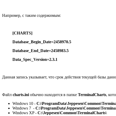
Например, с таким содержимым:
[CHARTS]
Database_Begin_Date=2458970.5
Database_End_Date=2458983.5
Data_Spec_Version=2.3.1
Данная запись указывает, что срок действия текущей базы дан
Файл
charts.ini
обычно находится в папке
TerminalCharts
, кот
Windows 10 -
C:\ProgramData\Jeppesen\Common\Termina
Windows 7 -
C:\ProgramData\Jeppesen\Common\Terminal
Windows XP -
C:\Jeppesen\Common\TerminalCharts\