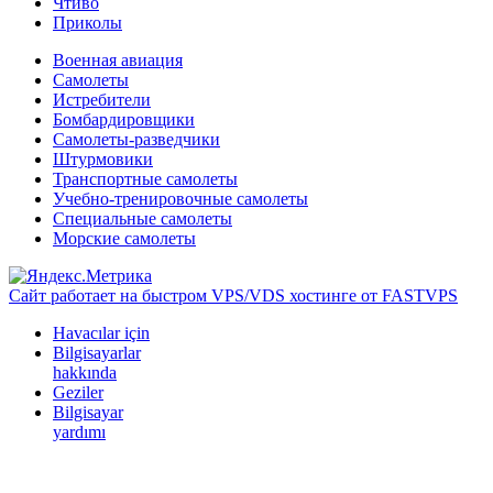
Чтиво
Приколы
Военная авиация
Самолеты
Истребители
Бомбардировщики
Самолеты-разведчики
Штурмовики
Транспортные самолеты
Учебно-тренировочные самолеты
Специальные самолеты
Морские самолеты
Сайт работает на быстром VPS/VDS хостинге от FASTVPS
Havacılar için
Bilgisayarlar
hakkında
Geziler
Bilgisayar
yardımı