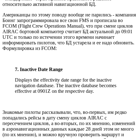
относительно активной навигационной БД.
Американцы по этому поводу вообще не парились - компания
Боинг запрограммировала все свои FMS и прописала во
FCOM (Flight Crew Operations Manual), что при смене циклов
AIRAC бортовой компьютер считает БД актуальной до 09:01
UTC и только по истечении этого времени начинает
информировать пилотов, что БД устарела и ее надо обновить.
Формулировка из FCOM:
7. Inactive Date Range
Displays the effectivity date range for the inactive
navigation database. The inactive database becomes
effective at 0901Z on the respective day.
Знакомые пилоты рассказывали, что, во-первых, им редко
попадались рейсы в дату смену циклов AIRAC с
пересечением циклов, а во-вторых, по их мнению, изменений
в аэронавигационных данных каждые 28 дней этом не много
(по их мнению), и можно вручную проверить маршрут и