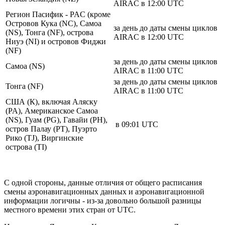
AIRAC в 12:00 UTC
Регион Пасифик - PAC (кроме
Островов Кука (NC), Самоа
за день до даты смены циклов
(NS), Тонга (NF), острова
AIRAC в 12:00 UTC
Ниуэ (NI) и островов Фиджи
(NF)
за день до даты смены циклов
Самоа (NS)
AIRAC в 11:00 UTC
за день до даты смены циклов
Тонга (NF)
AIRAC в 11:00 UTC
США (К), включая Аляску
(PA), Американское Самоа
(NS), Гуам (PG), Гавайи (PH),
в 09:01 UTC
остров Палау (PT), Пуэрто
Рико (TJ), Виргинские
острова (TI)
С одной стороны, данные отличия от общего расписания
смены аэронавигационных данных и аэронавигационной
информации логичны - из-за довольно большой разницы
местного времени этих стран от UTC.