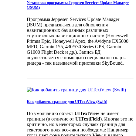
Установка программы Jeppesen Services Update Manager
(JSUM)
Программа Jeppesen Services Update Manager
(JSUM) предназначена для обновления
навигационных баз данных различных
спутниковых навигационных систем (Honeywell
Primus Epic, Honeywell Apex, the Avidyne EX5000
MFD, Garmin 155, 430/530 Series GPS, Garmin
G1000 Flight Deck и др.). Запись БД
осуществляется с помощью специального карт-
ридера - так называемой приставки SkyBound.
Как добавить границу для UITextView (Swift)
По умолчанию объект
UITextView
не имеет
границы (в отличие от
UITextField
). Иногда это не
критично, но в некоторых случаях граница для
текстового поля все-таки необходима: Например,
когда цвет фона родительского
View
и нашего