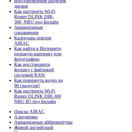
Восстановление разделов
дисков
Как настроить Wi-Fi
Router DLINK DIR-
300_NRU под Билайн
Авиационные
сокращения
Календарь циклов
AIRAC
Как найти в Интернете
похожую картинку или
фотографию
Как восстановить
флэшку с файловой
системой RAW
Как повернуть видео на
90 градусов?
Как настроить Wi-Fi
Router DLINK DIR-300
NRU B5 под Билайн
Циклы AIRAC
Аэродромы
Авиационные аббревиатуры
Живой английский