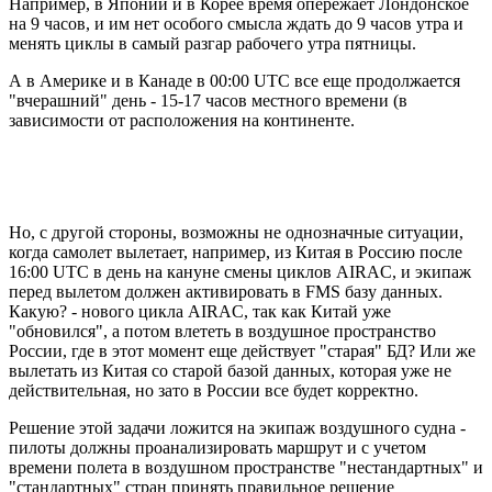
Например, в Японии и в Корее время опережает Лондонское
на 9 часов, и им нет особого смысла ждать до 9 часов утра и
менять циклы в самый разгар рабочего утра пятницы.
А в Америке и в Канаде в 00:00 UTC все еще продолжается
"вчерашний" день - 15-17 часов местного времени (в
зависимости от расположения на континенте.
Но, с другой стороны, возможны не однозначные ситуации,
когда самолет вылетает, например, из Китая в Россию после
16:00 UTC в день на кануне смены циклов AIRAC, и экипаж
перед вылетом должен активировать в FMS базу данных.
Какую? - нового цикла AIRAC, так как Китай уже
"обновился", а потом влететь в воздушное пространство
России, где в этот момент еще действует "старая" БД? Или же
вылетать из Китая со старой базой данных, которая уже не
действительная, но зато в России все будет корректно.
Решение этой задачи ложится на экипаж воздушного судна -
пилоты должны проанализировать маршрут и с учетом
времени полета в воздушном пространстве "нестандартных" и
"стандартных" стран принять правильное решение