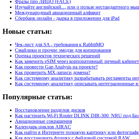
Фразы про ЛИЦО (FACE)
Изучайте английский..., или о пользе нестандартного м
Международный авиационный алфавит
Сбербанк онлайн - дырка в приложении для iPad
Новые статьи:
Чек-лист для SA - требования к RabbitMQ
Смайлики и прочие эмодзи для копирования
Оценка проектов технических решений
Как заменить eSIM через корпоративный личный кабинет
Как провести Gap Analysis на проекте?
Как проверить MX-записи домена?
Как системному аналитику разрабатывать регламенты ин
Как системному аналитику описывать интеграционные в
Популярные статьи:
Восстановление разделов дисков
Как настроить Wi-Fi Router DLINK DIR-300_NRU под Би
Авиационные сокращения
Календарь циклов AIRAC
Как найти в Интернете похожую картинку или фотограф
Как восстановить флэшку с файловой системой RAW