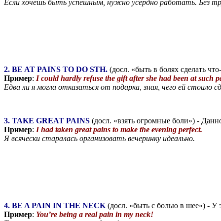
Если хочешь быть успешным, нужно усердно работать. Без тр
2. BE AT PAINS TO DO STH.
(досл. «быть в болях сделать что
Пример
:
I could hardly refuse the gift after she had been at such p
Едва ли я могла отказаться от подарка, зная, чего ей стоило с
3. TAKE GREAT PAINS
(досл. «взять огромные боли») - Данн
Пример
:
I had taken great pains to make the evening perfect.
Я всячески старалась организовать вечеринку идеально.
4. BE A PAIN IN THE NECK
(досл. «быть с болью в шее») - У 
Пример
:
You’re being a real pain in my neck!