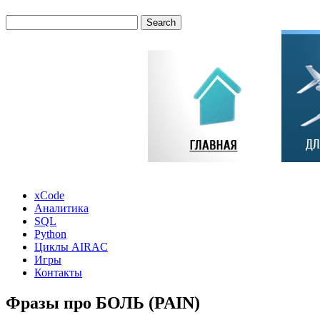
xCode
Аналитика
SQL
Python
Циклы AIRAC
Игры
Контакты
Фразы про БОЛЬ (PAIN)