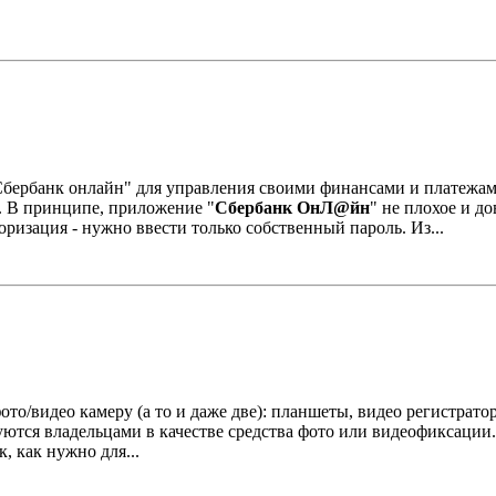
бербанк онлайн" для управления своими финансами и платежами.
. В принципе, приложение "
Сбербанк ОнЛ@йн
" не плохое и д
оризация - нужно ввести только собственный пароль. Из...
о/видео камеру (а то и даже две): планшеты, видео регистрато
ются владельцами в качестве средства фото или видеофиксации.
, как нужно для...