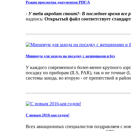
Режим просмотра документов PDF/A
- У тебя акробат стоит?- В последнее время все ре
надпись:
Открытый файл соответствует стандарту
Минимум для захода на посадку с женщинами и без
У каждого современного более-менее крупного аэро
посадку по приборам (ILS, PAR), так и не точные 
системы захода, во вторую - от препятствий в районе
C новым 2016-ым годом!
Всех авиационных специалистов поздравляем с новы