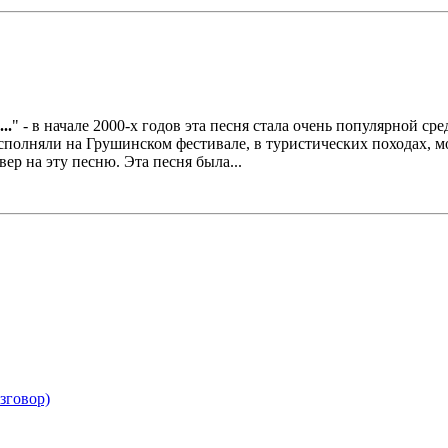
..
" - в начале 2000-х годов эта песня стала очень популярной с
полняли на Грушинском фестивале, в туристических походах, мо
р на эту песню. Эта песня была...
зговор)