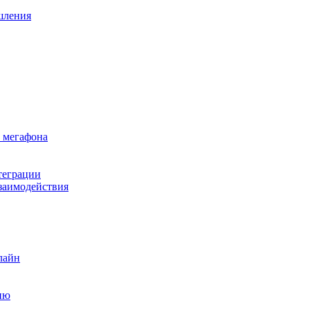
ышления
 мегафона
теграции
заимодействия
лайн
ию