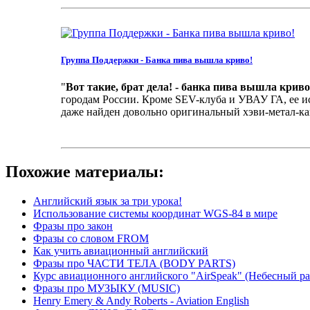
Группа Поддержки - Банка пива вышла криво!
"
Вот такие, брат дела! - банка пива вышла криво.
городам России. Кроме SEV-клуба и УВАУ ГА, ее ис
даже найден довольно оригинальный хэви-метал-каве
Похожие материалы:
Английский язык за три урока!
Использование системы координат WGS-84 в мире
Фразы про закон
Фразы со словом FROM
Как учить авиационный английский
Фразы про ЧАСТИ ТЕЛА (BODY PARTS)
Курс авиационного английского "AirSpeak" (Небесный ра
Фразы про МУЗЫКУ (MUSIC)
Henry Emery & Andy Roberts - Aviation English