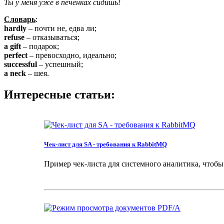
Ты у меня уже в печенках сидишь!
Словарь
:
hardly
– почти не, едва ли;
refuse
– отказываться;
a gift
– подарок;
perfect
– превосходно, идеально;
successful
– успешный;
a neck
– шея.
Интересные статьи:
Чек-лист для SA - требования к RabbitMQ
Пример чек-листа для системного аналитика, чтобы