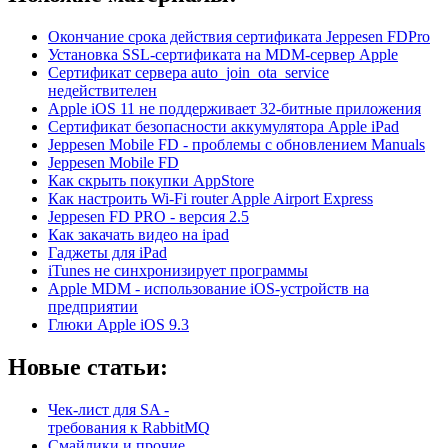
Окончание срока действия сертификата Jeppesen FDPro
Установка SSL-сертификата на MDM-сервер Apple
Сертификат сервера auto_join_ota_service
недействителен
Apple iOS 11 не поддерживает 32-битные приложения
Сертификат безопасности аккумулятора Apple iPad
Jeppesen Mobile FD - проблемы с обновлением Manuals
Jeppesen Mobile FD
Как скрыть покупки AppStore
Как настроить Wi-Fi router Apple Airport Express
Jeppesen FD PRO - версия 2.5
Как закачать видео на ipad
Гаджеты для iPad
iTunes не синхронизирует программы
Apple MDM - использование iOS-устройств на
предприятии
Глюки Apple iOS 9.3
Новые статьи:
Чек-лист для SA -
требования к RabbitMQ
Смайлики и прочие