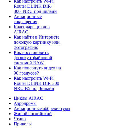
Как настроить Wi-Fi
Router DLINK DIR-
300_NRU под Билайн
Авиационные
сокращения
Календарь циклов
AIRAC
Как найти в Интернете
похожую картинку или
фотографию
Как восстановить
флэшку с файловой
системой RAW
Как повернуть видео на
90 градусов?
Как настроить Wi-Fi
Router DLINK DIR-300
NRU B5 под Билайн
Циклы AIRAC
Аэродромы
Авиационные аббревиатуры
Живой английский
Чтиво
Приколы