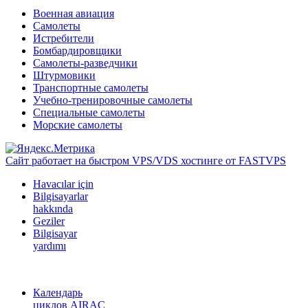
Военная авиация
Самолеты
Истребители
Бомбардировщики
Самолеты-разведчики
Штурмовики
Транспортные самолеты
Учебно-тренировочные самолеты
Специальные самолеты
Морские самолеты
Сайт работает на быстром VPS/VDS хостинге от FASTVPS
Havacılar için
Bilgisayarlar
hakkında
Geziler
Bilgisayar
yardımı
Календарь
циклов AIRAC