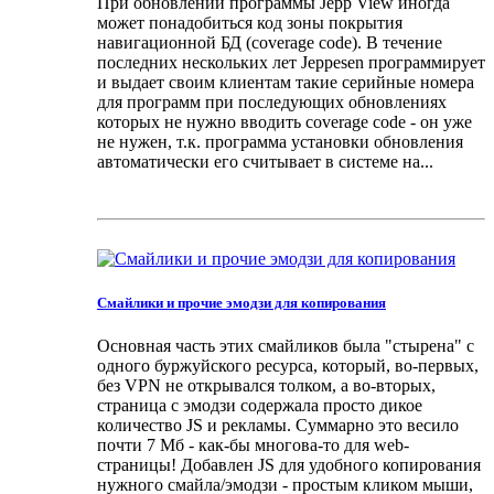
При обновлении программы Jepp View иногда
может понадобиться код зоны покрытия
навигационной БД (coverage code). В течение
последних нескольких лет Jeppesen программирует
и выдает своим клиентам такие серийные номера
для программ при последующих обновлениях
которых не нужно вводить coverage code - он уже
не нужен, т.к. программа установки обновления
автоматически его считывает в системе на...
Смайлики и прочие эмодзи для копирования
Основная часть этих смайликов была "стырена" с
одного буржуйского ресурса, который, во-первых,
без VPN не открывался толком, а во-вторых,
страница с эмодзи содержала просто дикое
количество JS и рекламы. Суммарно это весило
почти 7 Мб - как-бы многова-то для web-
страницы! Добавлен JS для удобного копирования
нужного смайла/эмодзи - простым кликом мыши,