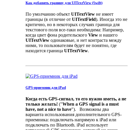
Как добавить границу для UITextView (Swift)
По умолчанию объект
UITextView
не имеет
границы (в отличие от
UITextField
). Иногда это не
критично, но в некоторых случаях граница для
текстового поля все-таки необходима: Например,
когда цвет фона родительского
View
и нашего
UITextView
одинаковые, и нет контраста между
ними, то пользователям будет не понятно, где
находится граница
UITextView
.
GPS-приемник для iPad
Когда есть GPS-сигнал, то его нужно иметь, а не
только желать!
("
When a GPS signal is a must
have, not a nice to have
"). Возможны два
варианта использования дополнительного GPS-
приемника: подключать напрямую к iPad или
подключать по Bluetooth. iPad использует