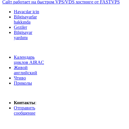
Сайт работает на быстром VPS/VDS хостинге от FASTVPS
Havacılar için
Bilgisayarlar
hakkında
Geziler
Bilgisayar
yardımı
Календарь
циклов AIRAC
Живой
английский
Чтиво
Приколы
Контакты
:
Отправить
сообщение