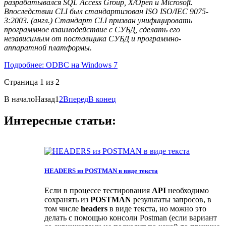
разрабатывался SQL Access Group, X/Open и Microsoft.
Впоследствии CLI был стандартизован ISO ISO/IEC 9075-
3:2003. (англ.) Стандарт CLI призван унифицировать
программное взаимодействие с СУБД, сделать его
независимым от поставщика СУБД и программно-
аппаратной платформы.
Подробнее: ODBC на Windows 7
Страница 1 из 2
В начало
Назад
1
2
Вперед
В конец
Интересные статьи:
HEADERS из POSTMAN в виде текста
Если в процессе тестирования
API
необходимо
сохранять из
POSTMAN
результаты запросов, в
том числе
headers
в виде текста, но можно это
делать с помощью консоли Postman (если вариант