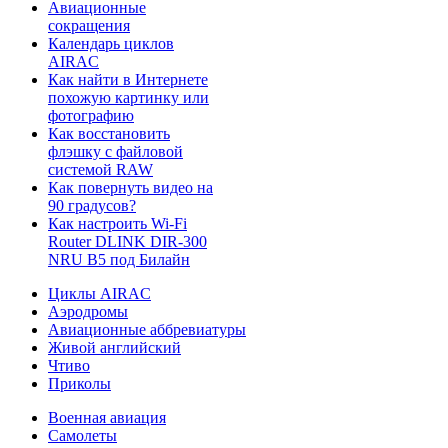
Авиационные
сокращения
Календарь циклов
AIRAC
Как найти в Интернете
похожую картинку или
фотографию
Как восстановить
флэшку с файловой
системой RAW
Как повернуть видео на
90 градусов?
Как настроить Wi-Fi
Router DLINK DIR-300
NRU B5 под Билайн
Циклы AIRAC
Аэродромы
Авиационные аббревиатуры
Живой английский
Чтиво
Приколы
Военная авиация
Самолеты