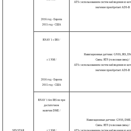
ATS с использованием систем наблюдения из кот
значение приобретает ADS-B
2016 год - Европа
2015 год - США
RNAV 1 с IRS /
Навигационные датчики: GNSS, IRS, 
± 1 NM /
Связь: RTF (голосовая связь) /
ATS с использованием систем наблюдения из кот
значение приобретает ADS-B
2016 год - Европа
2015 год - США
RNAV 1 без IRS по при
достаточном
наличии DME /
Навигационные датчики: GNSS, DM
Связь: RTF (голосовая связь) /
SID/STAR
± 1 NM /
ATS с использованием систем наблюдения из кот