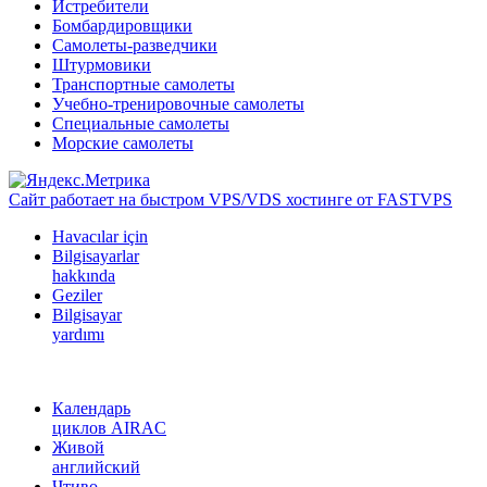
Истребители
Бомбардировщики
Самолеты-разведчики
Штурмовики
Транспортные самолеты
Учебно-тренировочные самолеты
Специальные самолеты
Морские самолеты
Сайт работает на быстром VPS/VDS хостинге от FASTVPS
Havacılar için
Bilgisayarlar
hakkında
Geziler
Bilgisayar
yardımı
Календарь
циклов AIRAC
Живой
английский
Чтиво