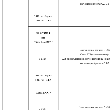
значение приобретает ADS-B
2016 год - Европа
2015 год - США
BASIC
RNP 1
или
RNAV 1 по GNSS /
Навигационные датчики: GNSS
Связь: RTF (голосовая связь) /
± 1 NM /
ATS с использованием систем наблюдения из кот
значение приобретает ADS-B
2016 год - Европа
2015 год - США
BASIC
RNP 1 /
Навигационные датчики: GNSS
± 1 NM /