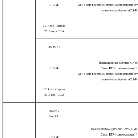
± 1 NM /
ATS с использованием систем наблюдения из кот
значение приобретает ADS-B
2014 год - Европа
2015 год - США
RNAV 1 /
Навигационные датчики: GNSS
± 1 NM /
Связь: RTF (голосовая связь) /
ATS с использованием систем наблюдения из кот
значение приобретает ADS-B
2014 год - Европа
2015 год - США
RNAV 2
без IRS /
Навигационные датчики: GNSS, DM
Связь: RTF (голосовая связь) /
± 2 NM /