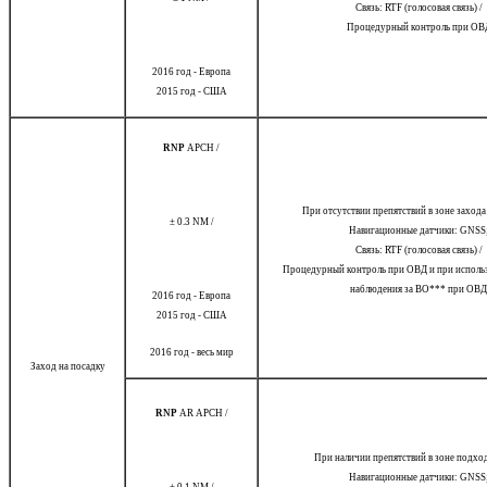
Связь: RTF (голосовая связь) /
Процедурный контроль при ОВ
2016 год - Европа
2015 год - США
RNP
APCH /
При отсутствии препятствий в зоне захода
± 0.3 NM /
Навигационные датчики: GNSS
Связь: RTF (голосовая связь) /
Процедурный контроль при ОВД и при использ
наблюдения за ВО*** при ОВД
2016 год - Европа
2015 год - США
2016 год - весь мир
Заход на посадку
RNP
AR APCH /
При наличии препятствий в зоне подхо
Навигационные датчики: GNSS