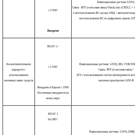
Навигационные датчики GNSS;
Связь - RTF (голосовая связь)+DataLinks (CPDLC +
± 4 NM /
о местоположении ВС органу ОВД + автоматическа
местоположении ВС по цифровому каналу (C
Внедрено
RNAV 5 /
На континентальном
Навигационные датчики: GNSS, IRS, VOR/
± 5 NM /
маршруте с
Связь: RTF (голосовая связь) /
использованием
ATS с использованием систем наблюдения из кот
наземных навиг. средств
значение приобретает ADS-B
Внедрено в Европе с 1998
Постепенно внедряется по
всему миру
RNAV 2
без IRS /
Навигационные датчики: GNSS, DM