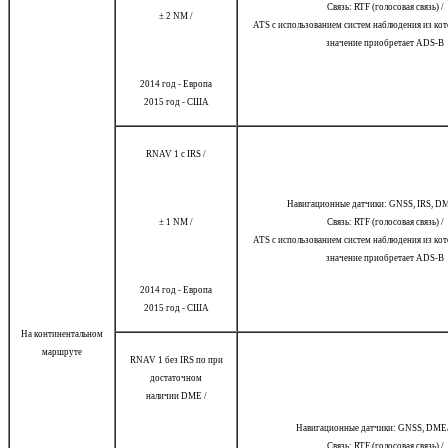
Связь: RTF (голосовая связь) /
± 2 NM /
ATS с использованием систем наблюдения из кот
значение приобретает ADS-B
2014 год - Европа
2015 год - США
RNAV 1 с IRS /
Навигационные датчики: GNSS, IRS, 
± 1 NM /
Связь: RTF (голосовая связь) /
ATS с использованием систем наблюдения из кот
значение приобретает ADS-B
2014 год - Европа
2015 год - США
На континентальном
маршруте
RNAV 1 без IRS по при
достаточном
наличии DME /
Навигационные датчики: GNSS, DM
Связь: RTF (голосовая связь) /