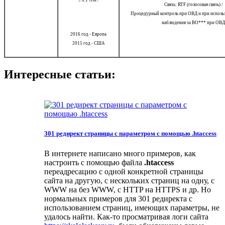
± 0.1 NM /
Связь: RTF (голосовая связь) /
Процедурный контроль при ОВД и при использ
наблюдения за ВО*** при ОВД
2016 год - Европа
2015 год - США
Интересные статьи:
301 редирект страницы с параметром с помощью .htaccess
В интернете написано много примеров, как
настроить с помощью файла
.htaccess
переадресацию с одной конкретной страницы
сайта на другую, с нескольких страниц на одну, с
WWW на без WWW, с HTTP на HTTPS и др. Но
нормальных примеров для 301 редиректа с
использованием страниц, имеющих параметры, не
удалось найти. Как-то просматривая логи сайта