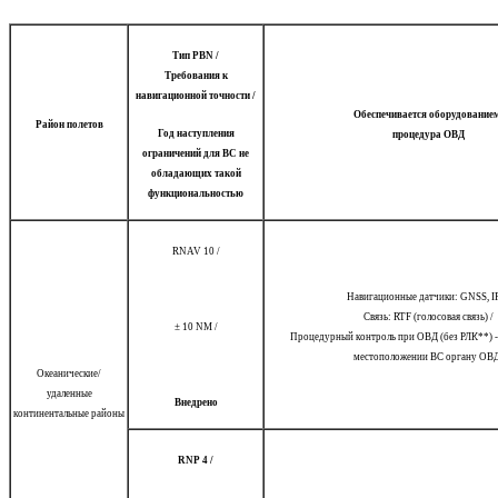
Тип
PBN /
Требования к
навигационной точности /
Обеспечивается оборудованием
Район полетов
Год наступления
процедура ОВД
ограничений для ВС не
обладающих такой
функциональностью
RNAV 10 /
Навигационные датчики: GNSS, I
Связь: RTF (голосовая связь) /
± 10 NM /
Процедурный контроль при ОВД (без РЛК**) -
местоположении ВС органу ОВД
Океанические/
удаленные
Внедрено
континентальные районы
RNP 4 /