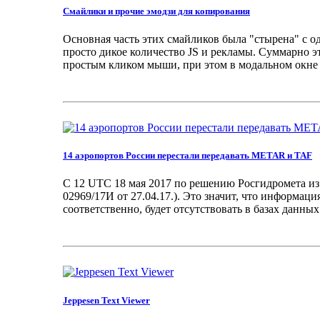
Смайлики и прочие эмодзи для копирования
Основная часть этих смайликов была "стырена" с од
просто дикое количество JS и рекламы. Суммарно э
простым кликом мыши, при этом в модальном окне в 
14 аэропортов России перестали передавать METAR и TAF
С 12 UTC 18 мая 2017 по решению Росгидромета и
02969/17И от 27.04.17.). Это значит, что информа
соответственно, будет отсутствовать в базах данных 
Jeppesen Text Viewer