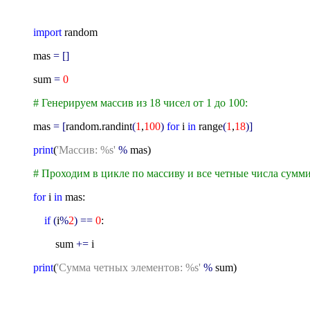
import
random
mas
= []
sum
=
0
# Генерируем массив из 18 чисел от 1 до 100:
mas
= [
random.randint
(
1
,
100
)
for
i
in
range
(
1
,
18
)]
print
(
'Массив: %s'
%
mas)
# Проходим в цикле по массиву и все четные числа сумм
for
i
in
mas:
if
(
i
%
2
) ==
0
:
sum
+=
i
print
(
'Сумма четных элементов: %s'
%
sum)