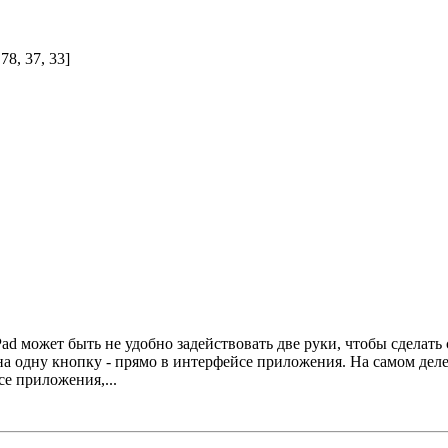
37, 39, 13, 93, 49, 55, 78, 37, 33]
Pad может быть не удобно задействовать две руки, чтобы сделат
а одну кнопку - прямо в интерфейсе приложения. На самом деле
е приложения,...