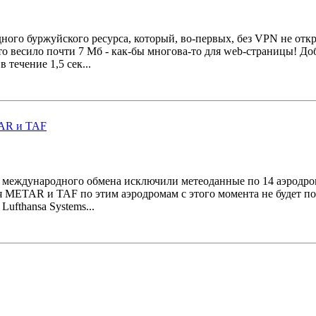
ного буржуйского ресурса, который, во-первых, без VPN не откр
то весило почти 7 Мб - как-бы многова-то для web-страницы! До
течение 1,5 сек...
з международного обмена исключили метеоданные по 14 аэродр
ция METAR и TAF по этим аэродромам с этого момента не будет 
Lufthansa Systems...