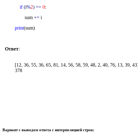
if
(
i
%
2
) ==
0
:
sum
+=
i
print
(sum)
Ответ
:
[12, 36, 55, 36, 65, 81, 14, 56, 58, 
378
Вариант с выводом ответа с интерполяцией строк: