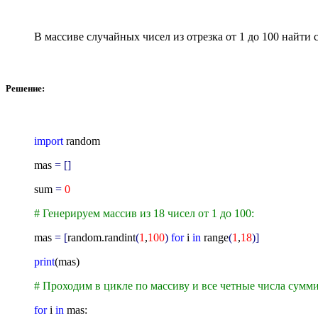
В массиве случайных чисел из отрезка от 1 до 100 найти
Решение:
import
random
mas
= []
sum
=
0
# Генерируем массив из 18 чисел от 1 до 100:
mas
= [
random.randint
(
1
,
100
)
for
i
in
range
(
1
,
18
)]
print
(mas)
# Проходим в цикле по массиву и все четные числа сумм
for
i
in
mas: