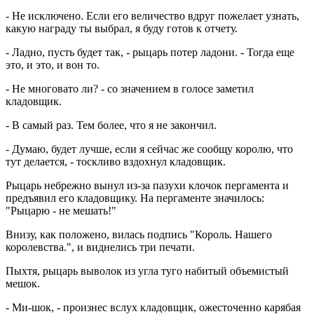
- Не исключено. Если его величество вдруг пожелает узнать,
какую награду ты выбрал, я буду готов к отчету.
- Ладно, пусть будет так, - рыцарь потер ладони. - Тогда еще
это, и это, и вон то.
- Не многовато ли? - со значением в голосе заметил
кладовщик.
- В самый раз. Тем более, что я не закончил.
- Думаю, будет лучше, если я сейчас же сообщу королю, что
тут делается, - тоскливо вздохнул кладовщик.
Рыцарь небрежно вынул из-за пазухи клочок пергамента и
предъявил его кладовщику. На пергаменте значилось:
"Рыцарю - не мешать!"
Внизу, как положено, вилась подпись "Король. Нашего
королевства.", и виднелись три печати.
Пыхтя, рыцарь выволок из угла туго набитый объемистый
мешок.
- Ми-шок, - произнес вслух кладовщик, ожесточенно карябая