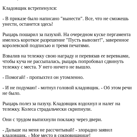
Кладовщик встрепенулся:
- В приказе было написано "вынести". Все, что не сможешь
унести, останется здесь!
Рыцарь пошарил за пазухой. На очередном куске пергамента
имелось короткое разрешение "Пусть вывозит!", заверенное
королевской подписью и тремя печатями.
Взвалив на тележку свою награду и перевязав ее веревками,
чтобы куча не рассыпалась, рыцарь попробовал сдвинуть
тележку с места. У него ничего не вышло.
- Помогай! - пропыхтел он утомленно.
- И не подумаю! - мотнул головой кладовщик. - Об этом речи
не было.
Рыцарь полез за пазуху. Кладовщик вздохнул и налег на
тележку. Колеса страдальчески скрипнули.
Они с трудом выпихнули поклажу через двери.
- Дальше на меня не рассчитывай! - злорадно заявил
кладовщик. - Мое место в сокровищнице!