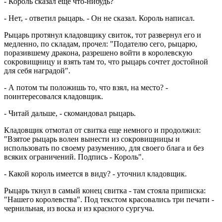
- Король сказал еще что-нибудь?
- Нет, - ответил рыцарь. - Он не сказал. Король написал.
Рыцарь протянул кладовщику свиток, тот развернул его и
медленно, по складам, прочел: "Подателю сего, рыцарю,
поразившему дракона, разрешено войти в королевскую
сокровищницу и взять там то, что рыцарь сочтет достойной
для себя наградой".
- А потом ты положишь то, что взял, на место? -
поинтересовался кладовщик.
- Читай дальше, - скомандовал рыцарь.
Кладовщик отмотал от свитка еще немного и продолжил:
"Взятое рыцарь волен вынести из сокровищницы и
использовать по своему разумению, для своего блага и без
всяких ограничений. Подпись - Король".
- Какой король имеется в виду? - уточнил кладовщик.
Рыцарь ткнул в самый конец свитка - там стояла приписка:
"Нашего королевства". Под текстом красовались три печати -
чернильная, из воска и из красного сургуча.