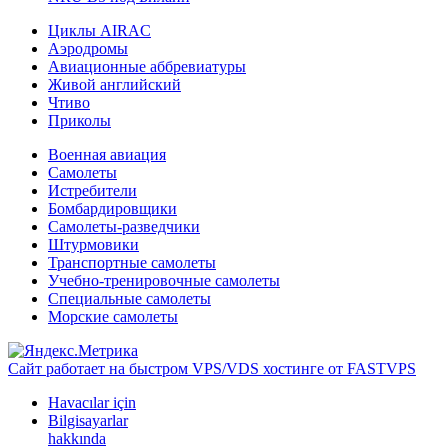
Циклы AIRAC
Аэродромы
Авиационные аббревиатуры
Живой английский
Чтиво
Приколы
Военная авиация
Самолеты
Истребители
Бомбардировщики
Самолеты-разведчики
Штурмовики
Транспортные самолеты
Учебно-тренировочные самолеты
Специальные самолеты
Морские самолеты
Сайт работает на быстром VPS/VDS хостинге от FASTVPS
Havacılar için
Bilgisayarlar
hakkında