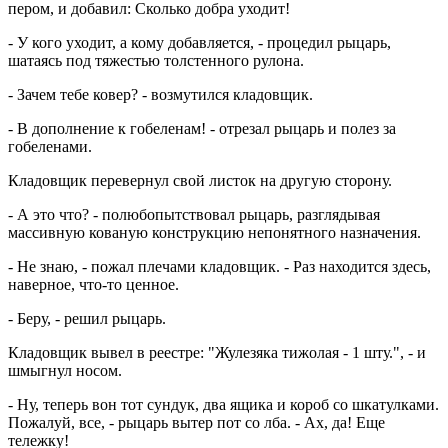
пером, и добавил: Сколько добра уходит!
- У кого уходит, а кому добавляется, - процедил рыцарь,
шатаясь под тяжестью толстенного рулона.
- Зачем тебе ковер? - возмутился кладовщик.
- В дополнение к гобеленам! - отрезал рыцарь и полез за
гобеленами.
Кладовщик перевернул свой листок на другую сторону.
- А это что? - полюбопытствовал рыцарь, разглядывая
массивную кованую конструкцию непонятного назначения.
- Не знаю, - пожал плечами кладовщик. - Раз находится здесь,
наверное, что-то ценное.
- Беру, - решил рыцарь.
Кладовщик вывел в реестре: "Жулезяка тижолая - 1 шту.", - и
шмыгнул носом.
- Ну, теперь вон тот сундук, два ящика и короб со шкатулками.
Пожалуй, все, - рыцарь вытер пот со лба. - Ах, да! Еще
тележку!