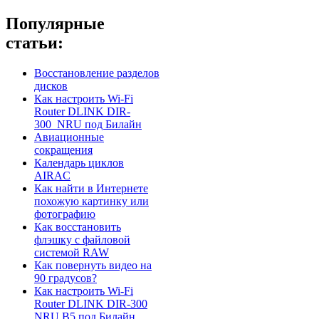
Популярные
статьи:
Восстановление разделов
дисков
Как настроить Wi-Fi
Router DLINK DIR-
300_NRU под Билайн
Авиационные
сокращения
Календарь циклов
AIRAC
Как найти в Интернете
похожую картинку или
фотографию
Как восстановить
флэшку с файловой
системой RAW
Как повернуть видео на
90 градусов?
Как настроить Wi-Fi
Router DLINK DIR-300
NRU B5 под Билайн