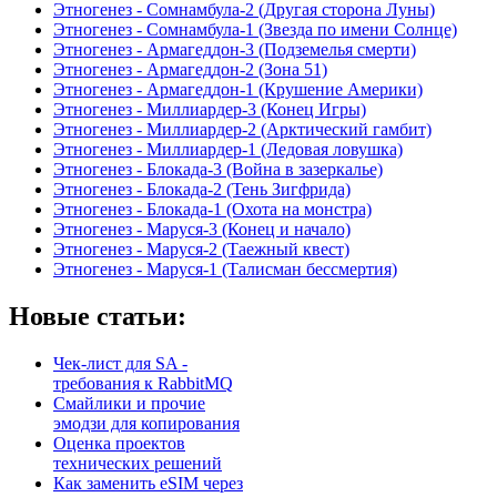
Этногенез - Сомнамбула-2 (Другая сторона Луны)
Этногенез - Сомнамбула-1 (Звезда по имени Солнце)
Этногенез - Армагеддон-3 (Подземелья смерти)
Этногенез - Армагеддон-2 (Зона 51)
Этногенез - Армагеддон-1 (Крушение Америки)
Этногенез - Миллиардер-3 (Конец Игры)
Этногенез - Миллиардер-2 (Арктический гамбит)
Этногенез - Миллиардер-1 (Ледовая ловушка)
Этногенез - Блокада-3 (Война в зазеркалье)
Этногенез - Блокада-2 (Тень Зигфрида)
Этногенез - Блокада-1 (Охота на монстра)
Этногенез - Маруся-3 (Конец и начало)
Этногенез - Маруся-2 (Таежный квест)
Этногенез - Маруся-1 (Талисман бессмертия)
Новые статьи:
Чек-лист для SA -
требования к RabbitMQ
Смайлики и прочие
эмодзи для копирования
Оценка проектов
технических решений
Как заменить eSIM через