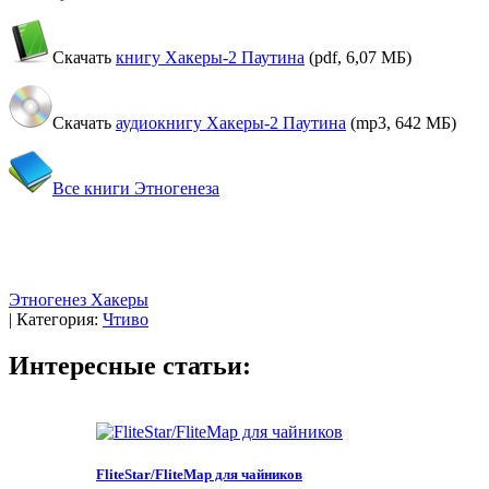
Скачать
книгу Хакеры-2 Паутина
(pdf,
6,07 МБ
)
Скачать
аудиокнигу Хакеры-2 Паутина
(mp3,
642 МБ
)
Все книги Этногенеза
Этногенез
Хакеры
|
Категория:
Чтиво
Интересные статьи:
FliteStar/FliteMap для чайников