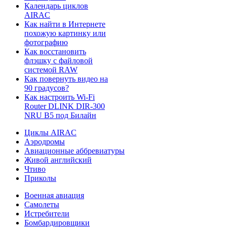
Календарь циклов
AIRAC
Как найти в Интернете
похожую картинку или
фотографию
Как восстановить
флэшку с файловой
системой RAW
Как повернуть видео на
90 градусов?
Как настроить Wi-Fi
Router DLINK DIR-300
NRU B5 под Билайн
Циклы AIRAC
Аэродромы
Авиационные аббревиатуры
Живой английский
Чтиво
Приколы
Военная авиация
Самолеты
Истребители
Бомбардировщики