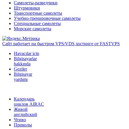
Самолеты-разведчики
Штурмовики
Транспортные самолеты
Учебно-тренировочные самолеты
Специальные самолеты
Морские самолеты
Сайт работает на быстром VPS/VDS хостинге от FASTVPS
Havacılar için
Bilgisayarlar
hakkında
Geziler
Bilgisayar
yardımı
Календарь
циклов AIRAC
Живой
английский
Чтиво
Приколы