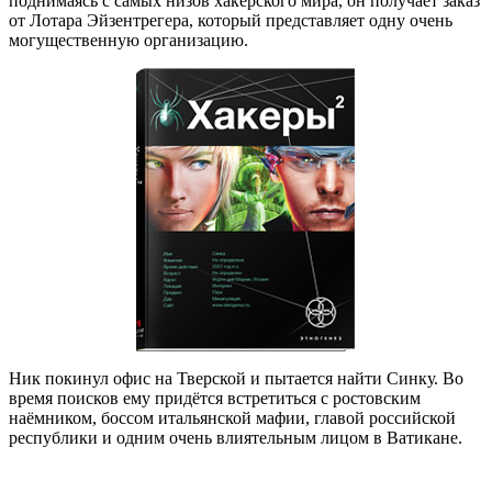
поднимаясь с самых низов хакерского мира, он получает заказ
от Лотара Эйзентрегера, который представляет одну очень
могущественную организацию.
Ник покинул офис на Тверской и пытается найти Синку. Во
время поисков ему придётся встретиться с ростовским
наёмником, боссом итальянской мафии, главой российской
республики и одним очень влиятельным лицом в Ватикане.