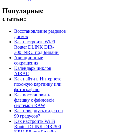
Популярные
статьи:
Восстановление разделов
дисков
Как настроить Wi-Fi
Router DLINK DIR-
300_NRU под Билайн
Авиационные
сокращения
Календарь циклов
AIRAC
Как найти в Интернете
похожую картинку или
фотографию
Как восстановить
флэшку с файловой
системой RAW
Как повернуть видео на
90 градусов?
Как настроить Wi-Fi
Router DLINK DIR-300
NRU B5 под Билайн