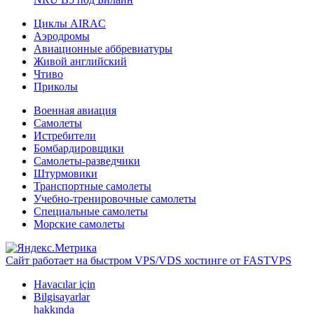
Циклы AIRAC
Аэродромы
Авиационные аббревиатуры
Живой английский
Чтиво
Приколы
Военная авиация
Самолеты
Истребители
Бомбардировщики
Самолеты-разведчики
Штурмовики
Транспортные самолеты
Учебно-тренировочные самолеты
Специальные самолеты
Морские самолеты
Сайт работает на быстром VPS/VDS хостинге от FASTVPS
Havacılar için
Bilgisayarlar
hakkında