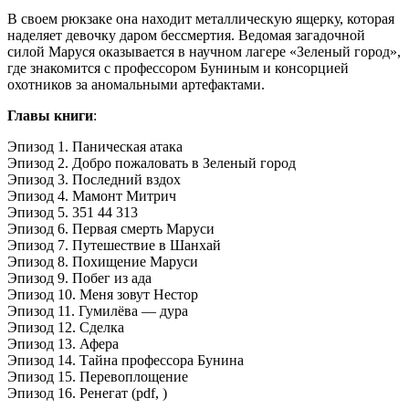
В своем рюкзаке она находит металлическую ящерку, которая
наделяет девочку даром бессмертия. Ведомая загадочной
силой Маруся оказывается в научном лагере «Зеленый город»,
где знакомится с профессором Буниным и консорцией
охотников за аномальными артефактами.
Главы книги
:
Эпизод 1. Паническая атака
Эпизод 2. Добро пожаловать в Зеленый город
Эпизод 3. Последний вздох
Эпизод 4. Мамонт Митрич
Эпизод 5. 351 44 313
Эпизод 6. Первая смерть Маруси
Эпизод 7. Путешествие в Шанхай
Эпизод 8. Похищение Маруси
Эпизод 9. Побег из ада
Эпизод 10. Меня зовут Нестор
Эпизод 11. Гумилёва — дура
Эпизод 12. Сделка
Эпизод 13. Афера
Эпизод 14. Тайна профессора Бунина
Эпизод 15. Перевоплощение
Эпизод 16. Ренегат (pdf, )