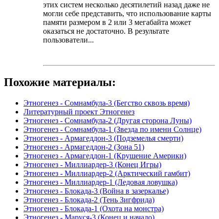
этих систем несколько десятилетий назад даже не
могли себе представить, что использование карты
памяти размером в 2 или 3 мегабайта может
оказаться не достаточно. В результате
пользователи...
Похожие материалы:
Этногенез - Сомнамбула-3 (Бегство сквозь время)
Литературный проект Этногенез
Этногенез - Сомнамбула-2 (Другая сторона Луны)
Этногенез - Сомнамбула-1 (Звезда по имени Солнце)
Этногенез - Армагеддон-3 (Подземелья смерти)
Этногенез - Армагеддон-2 (Зона 51)
Этногенез - Армагеддон-1 (Крушение Америки)
Этногенез - Миллиардер-3 (Конец Игры)
Этногенез - Миллиардер-2 (Арктический гамбит)
Этногенез - Миллиардер-1 (Ледовая ловушка)
Этногенез - Блокада-3 (Война в зазеркалье)
Этногенез - Блокада-2 (Тень Зигфрида)
Этногенез - Блокада-1 (Охота на монстра)
Этногенез - Маруся-3 (Конец и начало)