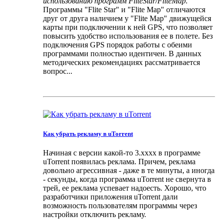
использованию программ FliteStar/FliteMap.
Программы "Flite Star" и "Flite Map" отличаются
друг от друга наличием у "Flite Map" движущейся
карты при подключении к ней GPS, что позволяет
повысить удобство использования ее в полете. Без
подключения GPS порядок работы с обеими
программами полностью идентичен. В данных
методических рекомендациях рассматривается
вопрос...
Как убрать рекламу в uTorrent
Начиная с версии какой-то 3.xxxx в программе
uTorrent появилась реклама. Причем, реклама
довольно агрессивная - даже в те минуты, а иногда
- секунды, когда программа uTorrent не свернута в
трей, ее реклама успевает надоесть. Хорошо, что
разработчики приложения uTorrent дали
возможность пользователям программы через
настройки отключить рекламу.