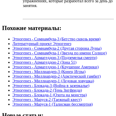
упражнениях, которые разработал всего за день до
занятия.
Похожие материалы:
Этногенез - Сомнамбула-3 (Бегство сквозь время)
Литературный проект Этногенез
Этногенез - Сомнамбула-2 (Другая сторона Луны)
Этногенез - Сомнамбула-1 (Звезда по имени Солнце)
Этногенез - Армагеддон-3 (Подземелья смерти)
Этногенез - Армагеддон-2 (Зона 51)
Этногенез - Армагеддон-1 (Крушение Америки)
Этногенез - Миллиардер-3 (Конец Игры)
Этногенез - Миллиардер-2 (Арктический гамбит)
Этногенез - Миллиардер-1 (Ледовая ловушка)
Этногенез - Блокада-3 (Война в зазеркалье)
Этногенез - Блокада-2 (Тень Зигфрида)
Этногенез - Блокада-1 (Охота на монстра)
Этногенез - Маруся-2 (Таежный квест)
Этногенез - Маруся-1 (Талисман бессмертия)
Новые статьи: