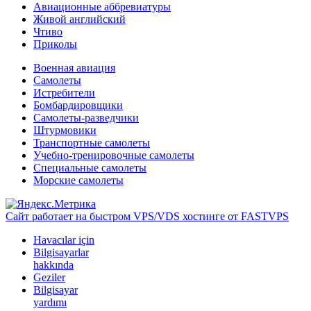
Авиационные аббревиатуры
Живой английский
Чтиво
Приколы
Военная авиация
Самолеты
Истребители
Бомбардировщики
Самолеты-разведчики
Штурмовики
Транспортные самолеты
Учебно-тренировочные самолеты
Специальные самолеты
Морские самолеты
Сайт работает на быстром VPS/VDS хостинге от FASTVPS
Havacılar için
Bilgisayarlar
hakkında
Geziler
Bilgisayar
yardımı