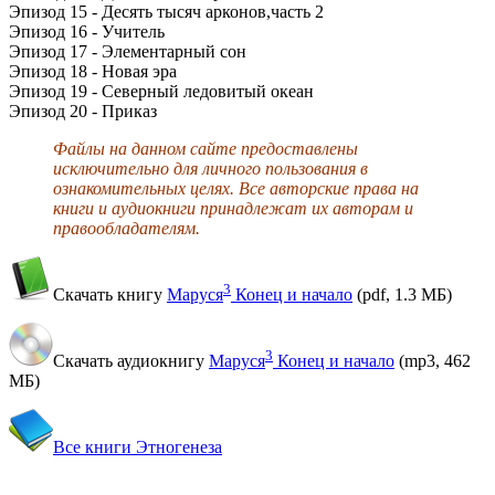
Эпизод 15 - Десять тысяч арконов,часть 2
Эпизод 16 - Учитель
Эпизод 17 - Элементарный сон
Эпизод 18 - Новая эра
Эпизод 19 - Северный ледовитый океан
Эпизод 20 - Приказ
Файлы на данном сайте предоставлены
исключительно для личного пользования в
ознакомительных целях. Все авторские права на
книги и аудиокниги принадлежат их авторам и
правообладателям.
3
Скачать книгу
Маруся
Конец и начало
(pdf,
1.3 МБ
)
3
Скачать аудиокнигу
Маруся
Конец и начало
(mp3,
462
МБ
)
Все книги Этногенеза