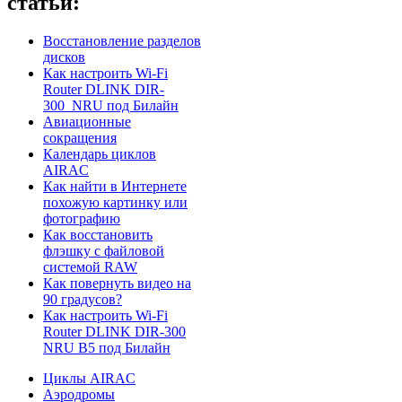
статьи:
Восстановление разделов
дисков
Как настроить Wi-Fi
Router DLINK DIR-
300_NRU под Билайн
Авиационные
сокращения
Календарь циклов
AIRAC
Как найти в Интернете
похожую картинку или
фотографию
Как восстановить
флэшку с файловой
системой RAW
Как повернуть видео на
90 градусов?
Как настроить Wi-Fi
Router DLINK DIR-300
NRU B5 под Билайн
Циклы AIRAC
Аэродромы