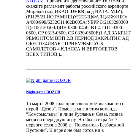
NOTAM
" прочитайте действующие* НОТАМ и
скажите регламент работы российского аэропорта
Мирный (код ИКАО:
UERR
, код ИАТА:
MJZ
):
(Р1125/21 НОТАМНЩ)УЕЕЕ/ЩФАЛЦ/ИЖ/НБО/
А/000/999/6232С11402В005А)УЕРР Б)2103290300
Ц)2106120500Д)ПН 0300-0450, ВТ 4Т ПТ 0300-
0500, СР 0315-0500, СБ 0330-0500Е)1.АД ЗАКРЫТ
РЕМОНТОМ ВПП.2.В ПЕРИОД ЗАКРЫТИЯ АД
ОБЕСПЕ4ИВАЕТ ПРИЕМ/ВЫПУСК
САМОЛЕТОВ 4 КЛАССА И ВЕРТОЛЕТОВ
ВСЕХ ТИПОВ.)...
Night game DOZOR
15 марта 2008 года произошло моё знакомство с
игрой "Дозор". Помогла мне в этом команда
"Комсомольцы" в лице Руслана и Севы, позвав
меня на очередную игру. Это была игра №17
первого сезона 2008 г. "Повелитель Безбрежной
Пустыни". К игре я не был готов ни в