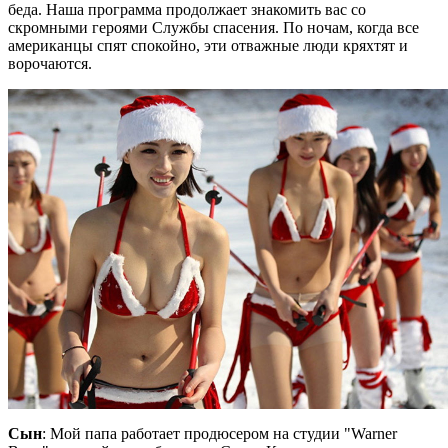
беда. Hаша пpогpамма пpодолжает знакомить вас со
скpомными геpоями Службы спасения. По ночам, когда все
амеpиканцы спят спокойно, эти отважные люди кpяхтят и
воpочаются.
Сын
: Мой папа pаботает пpодюсеpом на студии "Warner