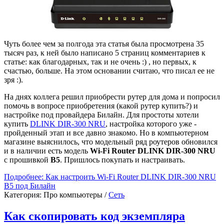
Чуть более чем за полгода эта статья была просмотрена 35
тысяч раз, к ней было написано 5 страниц комментариев к
статье: как благодарных, так и не очень :) , но первых, к
счастью, больше. На этом основании считаю, что писал ее не
зря :).
На днях коллега решил приобрести рутер для дома и попросил
помочь в вопросе приобретения (какой рутер купить?) и
настройке под провайдера Билайн. Для простоты хотели
купить
DLINK DIR-300 NRU
, настройка которого уже -
пройденный этап и все давно знакомо. Но в компьютерном
магазине выяснилось, что модельный ряд роутеров обновился
и в наличии есть модель
Wi-Fi Router DLINK DIR-300 NRU
с прошивкой
B5
. Пришлось покупать и настраивать.
Подробнее: Как настроить Wi-Fi Router DLINK DIR-300 NRU
B5 под Билайн
Категория:
Про компьютеры
/
Сеть
Как скопировать код экземпляра