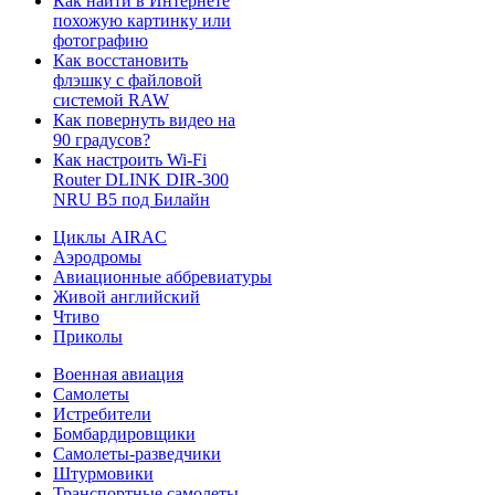
Как найти в Интернете
похожую картинку или
фотографию
Как восстановить
флэшку с файловой
системой RAW
Как повернуть видео на
90 градусов?
Как настроить Wi-Fi
Router DLINK DIR-300
NRU B5 под Билайн
Циклы AIRAC
Аэродромы
Авиационные аббревиатуры
Живой английский
Чтиво
Приколы
Военная авиация
Самолеты
Истребители
Бомбардировщики
Самолеты-разведчики
Штурмовики
Транспортные самолеты