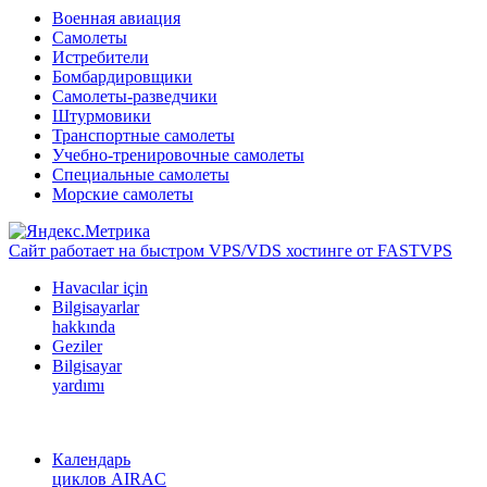
Военная авиация
Самолеты
Истребители
Бомбардировщики
Самолеты-разведчики
Штурмовики
Транспортные самолеты
Учебно-тренировочные самолеты
Специальные самолеты
Морские самолеты
Сайт работает на быстром VPS/VDS хостинге от FASTVPS
Havacılar için
Bilgisayarlar
hakkında
Geziler
Bilgisayar
yardımı
Календарь
циклов AIRAC