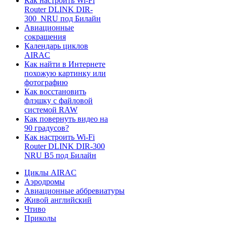
Как настроить Wi-Fi
Router DLINK DIR-
300_NRU под Билайн
Авиационные
сокращения
Календарь циклов
AIRAC
Как найти в Интернете
похожую картинку или
фотографию
Как восстановить
флэшку с файловой
системой RAW
Как повернуть видео на
90 градусов?
Как настроить Wi-Fi
Router DLINK DIR-300
NRU B5 под Билайн
Циклы AIRAC
Аэродромы
Авиационные аббревиатуры
Живой английский
Чтиво
Приколы