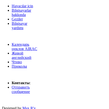
Havacılar için
Bilgisayarlar
hakkında
Geziler
Bilgisayar
yardımı
Календарь
циклов AIRAC
Живой
английский
Чтиво
Приколы
Контакты
:
Отправить
сообщение
Designed by
Max R'v
.