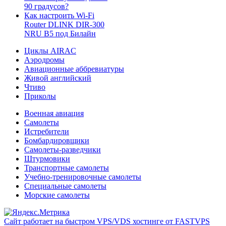
90 градусов?
Как настроить Wi-Fi
Router DLINK DIR-300
NRU B5 под Билайн
Циклы AIRAC
Аэродромы
Авиационные аббревиатуры
Живой английский
Чтиво
Приколы
Военная авиация
Самолеты
Истребители
Бомбардировщики
Самолеты-разведчики
Штурмовики
Транспортные самолеты
Учебно-тренировочные самолеты
Специальные самолеты
Морские самолеты
Сайт работает на быстром VPS/VDS хостинге от FASTVPS