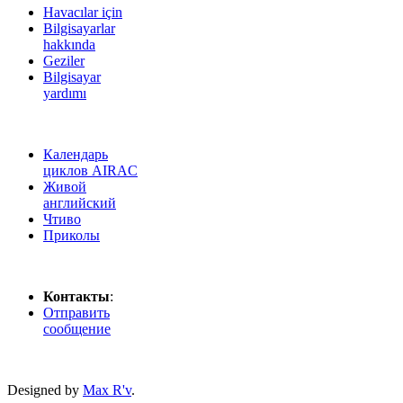
Havacılar için
Bilgisayarlar
hakkında
Geziler
Bilgisayar
yardımı
Календарь
циклов AIRAC
Живой
английский
Чтиво
Приколы
Контакты
:
Отправить
сообщение
Designed by
Max R'v
.