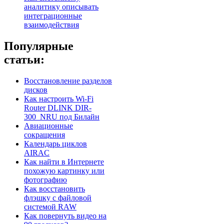
аналитику описывать
интеграционные
взаимодействия
Популярные
статьи:
Восстановление разделов
дисков
Как настроить Wi-Fi
Router DLINK DIR-
300_NRU под Билайн
Авиационные
сокращения
Календарь циклов
AIRAC
Как найти в Интернете
похожую картинку или
фотографию
Как восстановить
флэшку с файловой
системой RAW
Как повернуть видео на