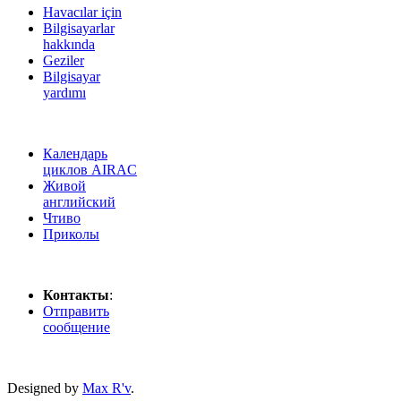
Havacılar için
Bilgisayarlar
hakkında
Geziler
Bilgisayar
yardımı
Календарь
циклов AIRAC
Живой
английский
Чтиво
Приколы
Контакты
:
Отправить
сообщение
Designed by
Max R'v
.