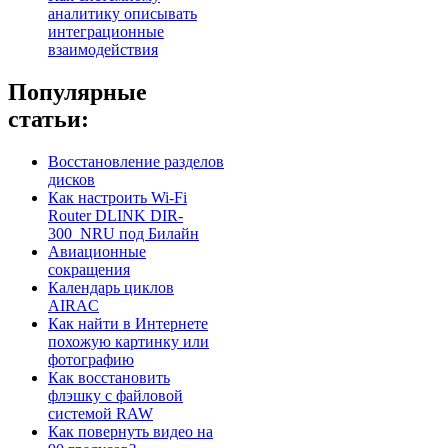
аналитику описывать
интеграционные
взаимодействия
Популярные
статьи:
Восстановление разделов
дисков
Как настроить Wi-Fi
Router DLINK DIR-
300_NRU под Билайн
Авиационные
сокращения
Календарь циклов
AIRAC
Как найти в Интернете
похожую картинку или
фотографию
Как восстановить
флэшку с файловой
системой RAW
Как повернуть видео на